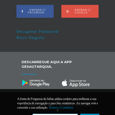
ENTRAR C/
ENTRAR C/
FACEBOOK
GOOGLE
Recuperar Password
Novo Registo
DESCARREGUE AQUI A APP
GESAUTARQUIA,
A Junta de Freguesia de Infias utiliza cookies para melhorar a sua
© 2026 Junta de Freguesia de Infias. Todos os
experiência de navegação e para fins estatísticos. Ao navegar está a
direitos reservados |
Termos e Condições
consentir a sua utilização.
Termos e Condições