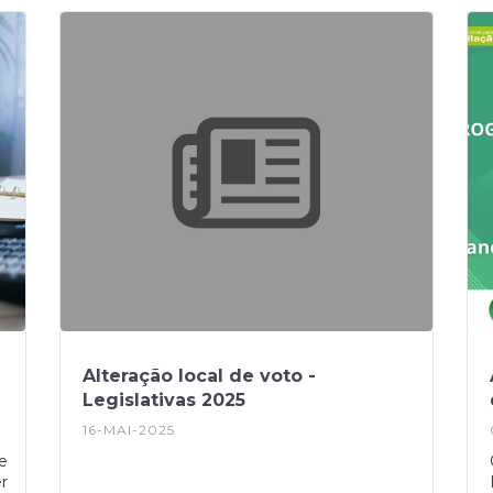
a
municípios, permitindo a sinalização de
danos em habitações, atividades
económicas, explorações agrícolas e
infraestruturas públicas, com vista ao
acesso a apoios técnicos e financeiros.O
registo dos prejuízos é um passo
essencial para a avaliação dos danos e
para a ativação dos mecanismos de apoio
público. A plataforma pode ser consultada
no site oficial da CCDR Centro.Esta
candidatura está disponível no site da
CCDR, através do deste link.Fonte: CCDR
Alteração local de voto -
Legislativas 2025
16-MAI-2025
e
r