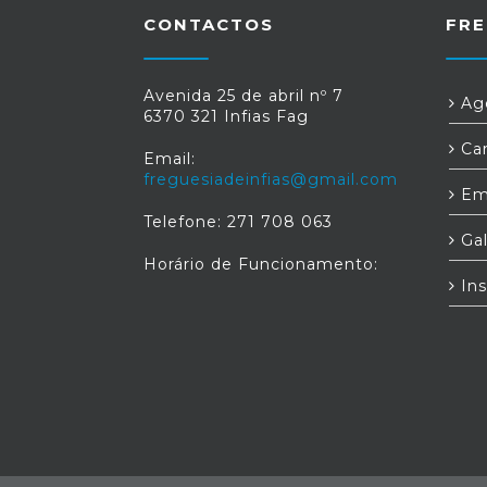
RNAJ.Entre as áreas de formação mai
CONTACTOS
FRE
votadas e propostas apresentadas n
período de auscultação, fora
selecionadas as seguintes área
prioritárias de formação:Transiçã
Avenida 25 de abril nº 7
Age
Digital;Contabilidade e Fiscalidad
6370 321 Infias Fag
Associativas;Sustentabilidade
Car
Ambiental.Dentro de cada uma desta
Email:
áreas, podem ser integradas diferente
freguesiadeinfias@gmail.com
ações de formação. Estas áreas d
Em
formação não são restritivas para 
Telefone: 271 708 063
construção dos planos de formação 
Gal
candidatar. As entidades pode
Horário de Funcionamento:
submeter formação em quaisquer área
Ins
que entendam como pertinentes para 
seu desempenho qualitativo na gestão 
execução das atividades associativas.
candidaturas são submetida
exclusivamente através de aplicaçã
informática, na Plataforma de Gestão d
Programas de Apoio ao Associativism
Jovem. Para tal, é requisito importan
proceder ao registo da entidade e do s
representante legal no Registo Únic