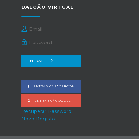
de forma descentralizada e em estreita
BALCÃO VIRTUAL
cooperação com os vários parceiros
empenhados em apoiar esta iniciativa.
Fonte: IPDJ
ENTRAR
ENTRAR C/ FACEBOOK
ENTRAR C/ GOOGLE
Recuperar Password
Novo Registo