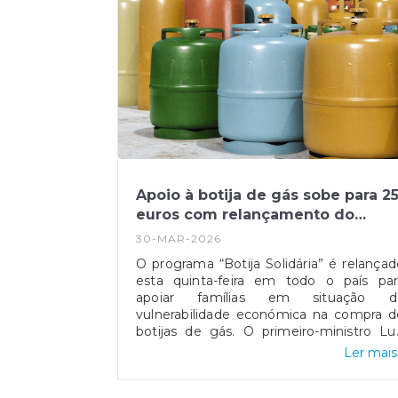
Apoio à botija de gás sobe para 2
euros com relançamento do
programa
30-MAR-2026
O programa “Botija Solidária” é relançad
esta quinta-feira em todo o país par
apoiar famílias em situação d
vulnerabilidade económica na compra d
botijas de gás. O primeiro-ministro Lu
Montenegro anunciou o aumento d
Ler mais.
comparticipação de 15 para 25 euro
durante os próximos três meses