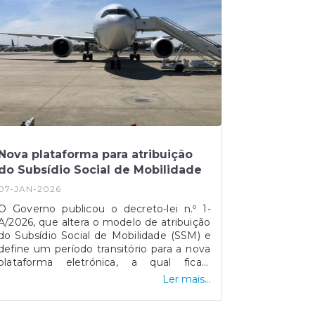
Nova plataforma para atribuição
do Subsídio Social de Mobilidade
07-JAN-2026
O Governo publicou o decreto-lei n.º 1-
A/2026, que altera o modelo de atribuição
do Subsídio Social de Mobilidade (SSM) e
define um período transitório para a nova
plataforma eletrónica, a qual ficará
disponível a partir de 8 de janeiro. A
Ler mais...
medida aplica-se às viagens entre as
regiões autónomas e o continente,