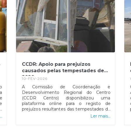
5
CCDR: Apoio para prejuízos
causados pelas tempestades de
2026
10-FEV-2026
o
A Comissão de Coordenação e
a
Desenvolvimento Regional do Centro
e
(CCDR Centro) disponibilizou uma
e
plataforma online para o registo de
ís
prejuízos resultantes das tempestades de
a
2026 que afetaram vários concelhos da
..
Ler mais...
s
Região Centro.O portal destina-se a
,
cidadãos, empresas, agricultores e