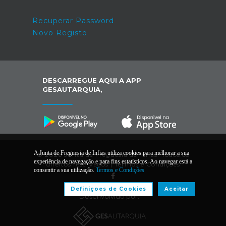
Recuperar Password
Novo Registo
DESCARREGUE AQUI A APP
GESAUTARQUIA,
A Junta de Freguesia de Infias utiliza cookies para melhorar a sua
© 2026 Junta de Freguesia de Infias. Todos os
experiência de navegação e para fins estatísticos. Ao navegar está a
direitos reservados |
Termos e Condições
consentir a sua utilização.
Termos e Condições
Definiçoes de Cookies
Aceitar
Desenvolvido por: