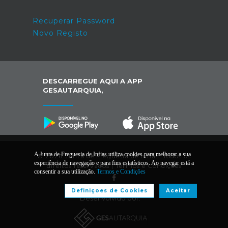
Recuperar Password
Novo Registo
DESCARREGUE AQUI A APP
GESAUTARQUIA,
A Junta de Freguesia de Infias utiliza cookies para melhorar a sua
© 2026 Junta de Freguesia de Infias. Todos os
experiência de navegação e para fins estatísticos. Ao navegar está a
direitos reservados |
Termos e Condições
consentir a sua utilização.
Termos e Condições
Definiçoes de Cookies
Aceitar
Desenvolvido por: