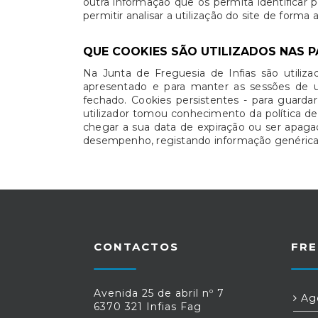
outra informação que os permita identificar 
permitir analisar a utilização do site de forma
QUE COOKIES SÃO UTILIZADOS NAS P
Na Junta de Freguesia de Infias são utiliza
apresentado e para manter as sessões de u
fechado. Cookies persistentes - para guarda
utilizador tomou conhecimento da política d
chegar a sua data de expiração ou ser apagado
desempenho, registando informação genérica d
CONTACTOS
FRE
Avenida 25 de abril nº 7
Age
6370 321 Infias Fag