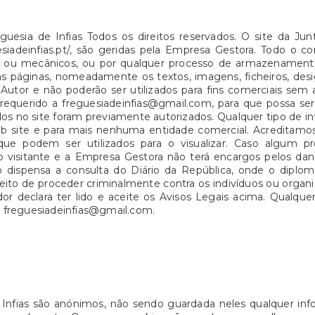
guesia de Infias Todos os direitos reservados. O site da Jun
guesiadeinfias.pt/, são geridas pela Empresa Gestora. Todo o
cos ou mecânicos, ou por qualquer processo de armazename
s páginas, nomeadamente os textos, imagens, ficheiros, desi
Autor e não poderão ser utilizados para fins comerciais sem 
 requerido a freguesiadeinfias@gmail.com, para que possa ser
os no site foram previamente autorizados. Qualquer tipo de i
o web site e para mais nenhuma entidade comercial. Acredita
que podem ser utilizados para o visualizar. Caso algum p
o visitante e a Empresa Gestora não terá encargos pelos dano
ão dispensa a consulta do Diário da República, onde o dipl
reito de proceder criminalmente contra os indivíduos ou organ
dor declara ter lido e aceite os Avisos Legais acima. Qualqu
 a freguesiadeinfias@gmail.com.
Infias são anónimos, não sendo guardada neles qualquer inf