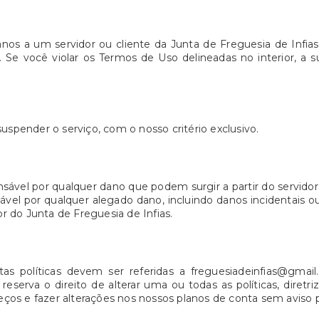
anos a um servidor ou cliente da Junta de Freguesia de Infia
 Se você violar os Termos de Uso delineadas no interior, a 
uspender o serviço, com o nosso critério exclusivo.
nsável por qualquer dano que podem surgir a partir do servidor 
sável por qualquer alegado dano, incluindo danos incidentais 
or do Junta de Freguesia de Infias.
tas políticas devem ser referidas a freguesiadeinfias@gmail
eserva o direito de alterar uma ou todas as políticas, diret
os e fazer alterações nos nossos planos de conta sem aviso p