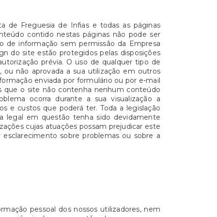
ta de Freguesia de Infias e todas as páginas
 conteúdo contido nestas páginas não pode ser
nto de informação sem permissão da Empresa
gn do site estão protegidos pelas disposições
autorização prévia. O uso de qualquer tipo de
, ou não aprovada a sua utilização em outros
nformação enviada por formulário ou por e-mail
mos que o site não contenha nenhum conteúdo
roblema ocorra durante a sua visualização a
s e custos que poderá ter. Toda a legislação
oma legal em questão tenha sido devidamente
izações cujas atuações possam prejudicar este
er esclarecimento sobre problemas ou sobre a
ormação pessoal dos nossos utilizadores, nem