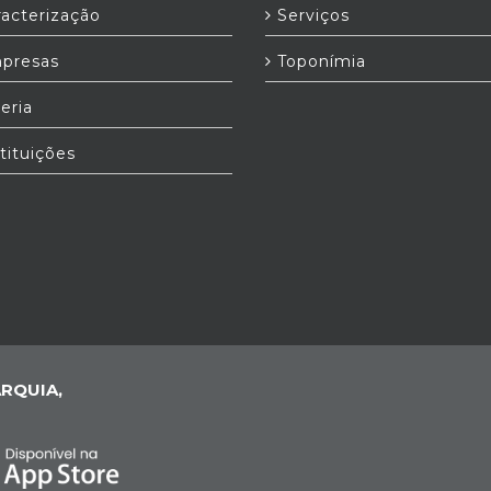
acterização
Serviços
presas
Toponímia
eria
tituições
RQUIA,