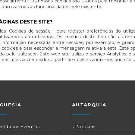
pessoalmente. Os nossos cookies são usados para melhorar a e
 a otimizarmos as funcionalidades nele existente.
ÁGINAS DESTE SITE?
dos: Cookies de sessão - para registar preferências do uti
tilizadores autenticados. Os cookies deste tipo são aut
r informação necessária entre sessões, por exemplo, é guar
e cookies e para esconder a mensagem relativa a esta. Este
 pelo utilizador. Este web site utiliza o serviço Analytics, di
os acessos recebidos a partir de cookies anónimos que são u
GUESIA
AUTARQUIA
nda de Eventos
Notícias