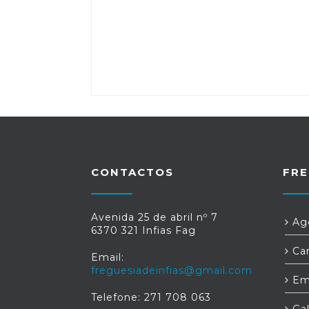
CONTACTOS
FRE
Avenida 25 de abril nº 7
Age
6370 321 Infias Fag
Car
Email:
freguesiadeinfias@gmail.com
Em
Telefone: 271 708 063
Gal