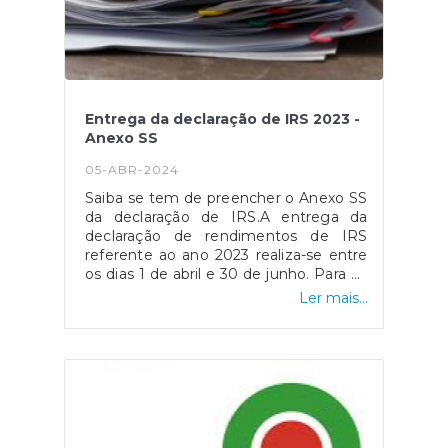
Entrega da declaração de IRS 2023 -
Anexo SS
05-ABR-2024
Saiba se tem de preencher o Anexo SS
da declaração de IRS.A entrega da
declaração de rendimentos de IRS
referente ao ano 2023 realiza-se entre
os dias 1 de abril e 30 de junho. Para os
trabalhadores independentes
Ler mais...
economicamente dependentes, a
entrega do Anexo SS é fundamental
para assegurar a sua proteção social
em situação de cessação da
atividade.Quais os objetivos do Anexo
SS?O Anexo SS visa identificar as
entidades contratantes de cada
trabalhador independente