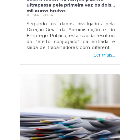
ultrapassa pela primeira vez os dois
mil euros brutos
16-MAI-2024
Segundo os dados divulgados pela
Direção-Geral da Administração e do
Emprego Público, esta subida resultou
do "efeito conjugado" da entrada e
saída de trabalhadores com diferentes
níveis salariais, de medidas de
Ler mais...
valorização que foram aprovadas e da
atualização do valor do salário
mínimo.Fonte: SIC Notícias